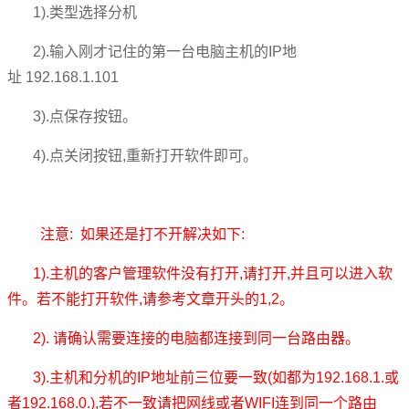
1).类型
选择分机
2).
输入刚才记住的第一台电脑主机的
IP
地
址
192.168.1.101
3).点保存按钮。
4).点关闭按钮,重新打开软件即可
。
注意:
如果还是打不开解决如下
:
1).
主机的客户管理软件没有打开
,
请打开
,
并且可以进入软
件。若不能打开软件
,
请参考文章开头的
1,2
。
2).
请确认需要连接的电脑都连接到同一台路由器
。
3).主机和分机的IP地址前三位要一致
(如都为192.168.1.或
者
192.168.0.
)
,若不一致请把网线或者WIFI连到同一个路由